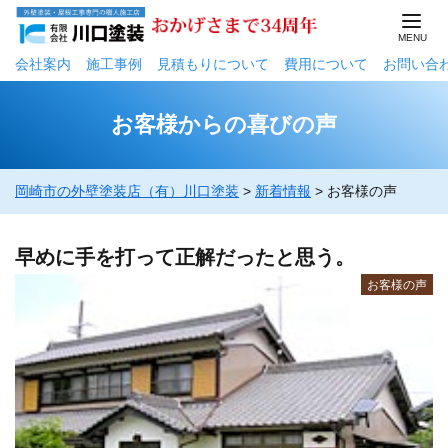
会社案内
施工事例
⾒積もりについて
費用について
お問い合
お客様からの喜びの声
岡崎市の外壁塗装店（有）川口塗装
>
新着情報
>
お客様の声
早めに手を打って正解だったと思う。
お客様の声