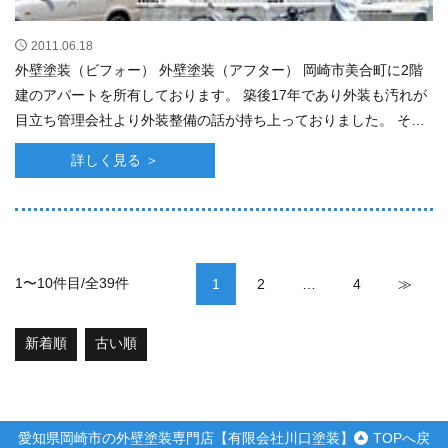
2011.06.18
外壁塗装（ビフォー） 外壁塗装（アフター） 岡崎市美合町に2階
建のアパートを所有しております。 築後17年であり外装も汚れが
目立ち管理会社より外装整備の話が持ち上っておりました。 その
様な中、（ひまわりホーム／･･･
詳しく見る ＞
投
1〜10件目/全39件
1
2
…
4
≫
稿
ナ
新着順
古い順
ビ
ゲ
ー
シ
愛知県岡崎市の外壁塗装専門店【有限会社川口塗装】
TOPへ戻