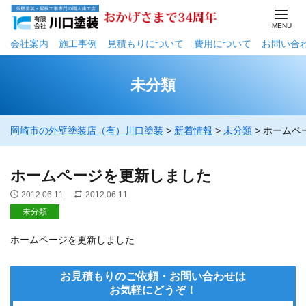
会社案内
施工事例
⾒積もりについて
費用について
お問い合
未分類
岡崎市の外壁塗装店（有）川口塗装
>
新着情報
>
未分類
>
ホームペ
ホームページを更新しました
2012.06.11
2012.06.11
未分類
ホームページを更新しました
お見積もりのご依頼・お問い合わせは
お気軽にどうぞ！