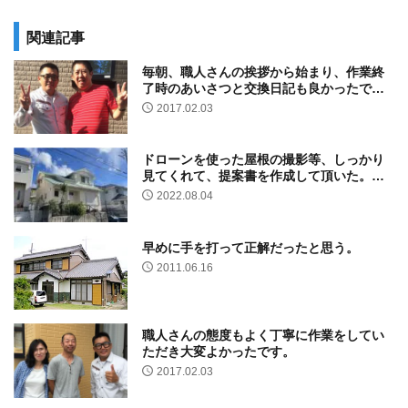
関連記事
毎朝、職人さんの挨拶から始まり、作業終
了時のあいさつと交換日記も良かったで
す。
2017.02.03
ドローンを使った屋根の撮影等、しっかり
見てくれて、提案書を作成して頂いた。価
格は一番高かったが、他社との内容を比較
2022.08.04
すると妥当だと思った。
早めに手を打って正解だったと思う。
2011.06.16
職人さんの態度もよく丁寧に作業をしてい
ただき大変よかったです。
2017.02.03