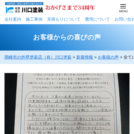
会社案内
施工事例
⾒積もりについて
費用について
お問い合
お客様からの喜びの声
岡崎市の外壁塗装店（有）川口塗装
>
新着情報
>
お客様の声
>
全て