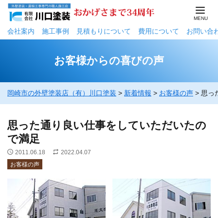
会社案内
施工事例
⾒積もりについて
費用について
お問い合
お客様からの喜びの声
岡崎市の外壁塗装店（有）川口塗装
>
新着情報
>
お客様の声
>
思っ
思った通り良い仕事をしていただいたの
で満足
2011.06.18
2022.04.07
お客様の声