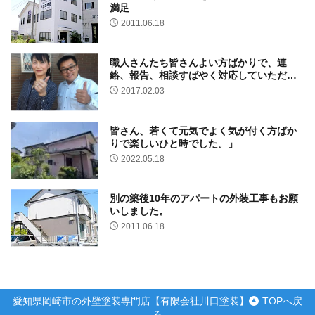
満足
2011.06.18
職人さんたち皆さんよい方ばかりで、連
絡、報告、相談すばやく対応していただき
工期より早くできました。
2017.02.03
皆さん、若くて元気でよく気が付く方ばか
りで楽しいひと時でした。」
2022.05.18
別の築後10年のアパートの外装工事もお願
いしました。
2011.06.18
愛知県岡崎市の外壁塗装専門店【有限会社川口塗装】
TOPへ戻
る