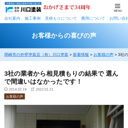
会社案内
施工事例
⾒積もりについて
費用について
お問い合
お客様からの喜びの声
岡崎市の外壁塗装店（有）川口塗装
>
新着情報
>
お客様の声
>
3社
3社の業者から相見積もりの結果で 選ん
で間違いはなかったです！
2014.02.19
2022.01.21
お客様の声