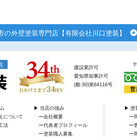
市の外壁塗装専門店【有限会社川口塗装】
建設業許可
愛知県知事許可
(般-30)第64116号
営
ム
当店の強み
塗
えについて
会社概要
工法
代表者プロフィール
塗装職人募集