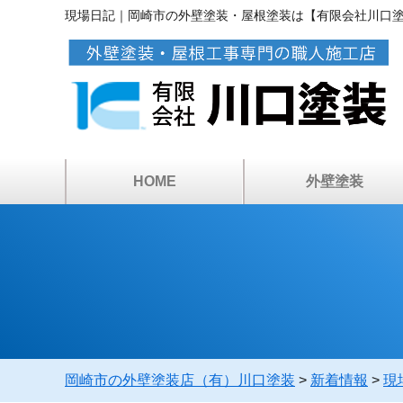
現場日記｜岡崎市の外壁塗装・屋根塗装は【有限会社川口
HOME
外壁塗装
アパートマンション塗
カラーシミュレーショ
ベランダ・屋上防水
倉庫・工場の塗装
塗装工事の流れ
塗料について
雨漏り診断
外壁塗装
岡崎市の外壁塗装店（有）川口塗装
>
新着情報
>
現