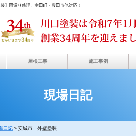
塗装】雨漏り修理、幸田町・豊田市他対応！
屋根工事
施工事例
装
ン
瓦屋根・漆喰補修
塗装工事の流れ
屋根カバー工法
屋根葺き替え
棟板⾦工事
⾬どい交換
雨漏り診断
屋根塗装
天窓修理
お客様の声
施工事例
現場日記
場日記
>
安城市 外壁塗装