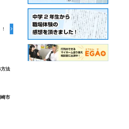
ト！
修方法
岡崎市