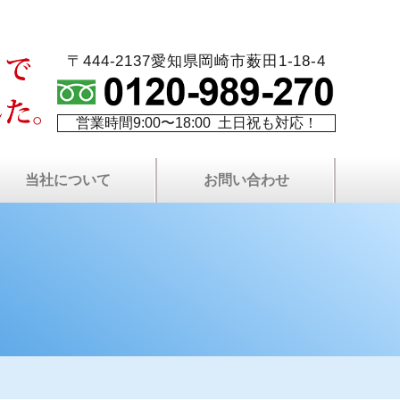
〒444-2137愛知県岡崎市薮田1-18-4
営業時間9:00〜18:00 土日祝も対応！
当社について
お問い合わせ
火災保険を使⽤した修繕
最長10年！W保証制度
代表者プロフィール
塗り替え相談室
当社について
費用について
塗装屋ブログ
塗装職人募集
社長ブログ
会社案内
現場日記
無料⾒積もりについて
プライバシーポリシー
屋根・外壁無料点検
LINEで無料相談
お問い合わせ
よくある質問
サイトマップ
資料請求