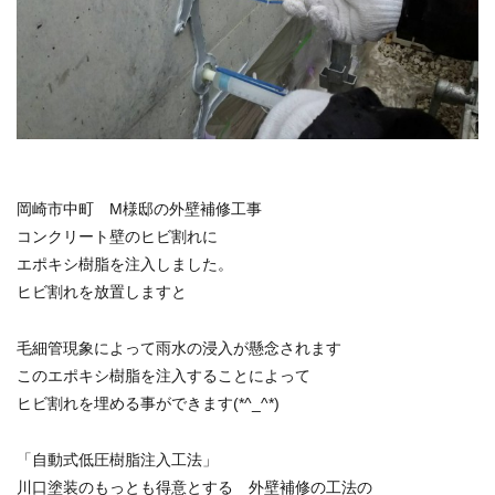
岡崎市中町 M様邸の外壁補修工事
コンクリート壁のヒビ割れに
エポキシ樹脂を注入しました。
ヒビ割れを放置しますと
毛細管現象によって雨水の浸入が懸念されます
このエポキシ樹脂を注入することによって
ヒビ割れを埋める事ができます(*^_^*)
「自動式低圧樹脂注入工法」
川口塗装のもっとも得意とする 外壁補修の工法の