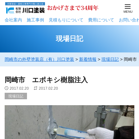
会社案内
施工事例
⾒積もりについて
費用について
お問い合
現場日記
岡崎市の外壁塗装店（有）川口塗装
>
新着情報
>
現場日記
>
岡崎市
岡崎市 エポキシ樹脂注入
2017.02.20
2017.02.20
現場日記