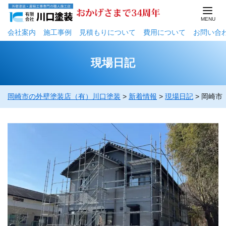
会社案内
施工事例
⾒積もりについて
費用について
お問い合
現場日記
岡崎市の外壁塗装店（有）川口塗装
>
新着情報
>
現場日記
>
岡崎市