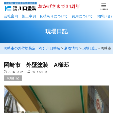
会社案内
施工事例
⾒積もりについて
費用について
お問い合
現場日記
岡崎市の外壁塗装店（有）川口塗装
>
新着情報
>
現場日記
>
岡崎市
岡崎市 外壁塗装 A様邸
2016.03.05
2016.04.05
現場日記