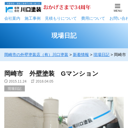
会社案内
施工事例
⾒積もりについて
費用について
お問い合
現場日記
岡崎市の外壁塗装店（有）川口塗装
>
新着情報
>
現場日記
>
岡崎市
岡崎市 外壁塗装 Gマンション
2015.11.24
2016.04.05
現場日記