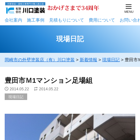
会社案内
施工事例
⾒積もりについて
費用について
お問い合
現場日記
岡崎市の外壁塗装店（有）川口塗装
>
新着情報
>
現場日記
>
豊田市
豊田市Ｍ1マンション足場組
2014.05.22
2014.05.22
現場日記