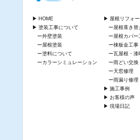
HOME
屋根リフォー
塗装工事について
屋根葺き替
外壁塗装
屋根カバー
屋根塗装
棟板⾦工事
塗料について
瓦屋根・漆
カラーシミュレーション
⾬どい交換
天窓修理
雨漏り修理
施工事例
お客様の声
現場日記