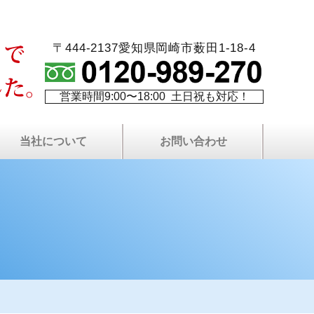
〒444-2137愛知県岡崎市薮田1-18-4
営業時間9:00〜18:00 土日祝も対応！
当社について
お問い合わせ
火災保険を使⽤した修繕
最長10年！W保証制度
代表者プロフィール
塗り替え相談室
当社について
費用について
塗装屋ブログ
塗装職人募集
社長ブログ
会社案内
現場日記
無料⾒積もりについて
プライバシーポリシー
屋根・外壁無料点検
LINEで無料相談
お問い合わせ
よくある質問
サイトマップ
資料請求