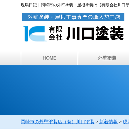
現場日記｜岡崎市の外壁塗装・屋根塗装は【有限会社川口
HOME
外壁塗装
アパートマンション塗
カラーシミュレーショ
ベランダ・屋上防水
倉庫・工場の塗装
塗装工事の流れ
塗料について
雨漏り診断
外壁塗装
岡崎市の外壁塗装店（有）川口塗装
>
新着情報
>
現