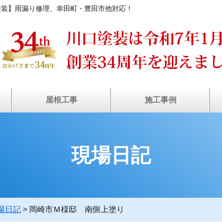
塗装】雨漏り修理、幸田町・豊田市他対応！
屋根工事
施工事例
装
ン
瓦屋根・漆喰補修
塗装工事の流れ
屋根カバー工法
屋根葺き替え
棟板⾦工事
⾬どい交換
雨漏り診断
屋根塗装
天窓修理
お客様の声
施工事例
現場日記
場日記
>
岡崎市Ｍ様邸 南側上塗り