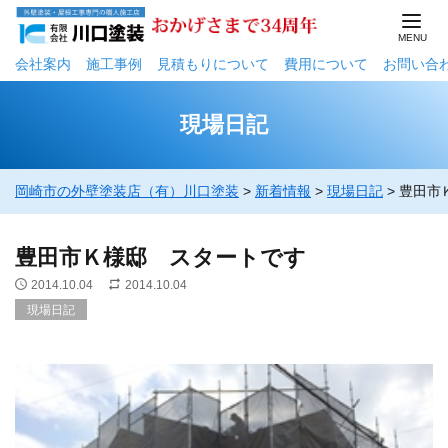
会社案内
施工事例
⾒積もりについて
費用について
お問い合
現場日記
岡崎市の外壁塗装店（有）川口塗装
>
新着情報
>
現場日記
>
豊田市
豊田市Ｋ様邸 スタートです
2014.10.04
2014.10.04
現場日記