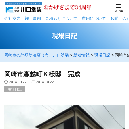
会社案内
施工事例
⾒積もりについて
費用について
お問い合
現場日記
岡崎市の外壁塗装店（有）川口塗装
>
新着情報
>
現場日記
>
岡崎市
岡崎市森越町Ｋ様邸 完成
2014.10.22
2014.10.22
現場日記