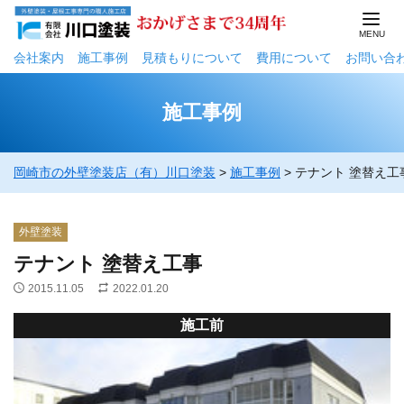
会社案内
施工事例
⾒積もりについて
費用について
お問い合
施工事例
岡崎市の外壁塗装店（有）川口塗装
>
施工事例
>
テナント 塗替え工
外壁塗装
テナント 塗替え工事
2015.11.05
2022.01.20
施工前