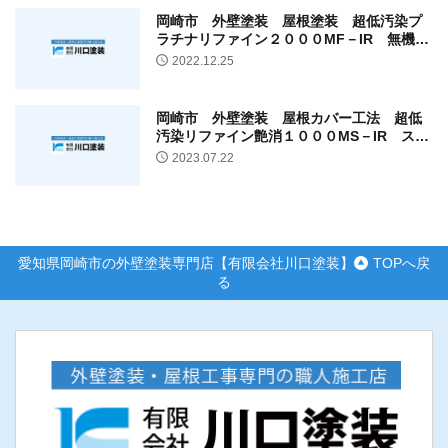
岡崎市 外壁塗装 屋根塗装 超低汚染プ
ラチナリファイン２０００MF－IR 無機
UVコートルーフ/K様邸
2022.12.25
岡崎市 外壁塗装 屋根カバー工法 超低
汚染リファイン艶消１０００MS－IR スー
パーガルテクト/Y様邸
2023.07.22
愛知県岡崎市の外壁塗装専門店【有限会社川口塗装】
TOPへ戻
る