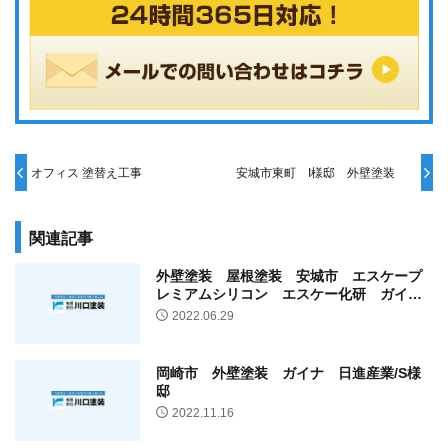
オフィス 塗替え工事
安城市東町 I様邸 外壁塗装
関連記事
外壁塗装 屋根塗装 安城市 エスケープ
レミアムシリコン エスケー化研 ガイ
ナ 日進産業 /S様邸
2022.06.29
岡崎市 外壁塗装 ガイナ 日進産業/S様
邸
2022.11.16