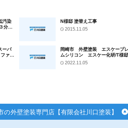
低汚染
N様邸 塗替え工事
３分
2015.11.05
スーパ
岡崎市 外壁塗装 エスケープ
リファイ
ムシリコン エスケー化研/T様
 /A
2022.11.05
市の外壁塗装専門店【有限会社川口塗装】