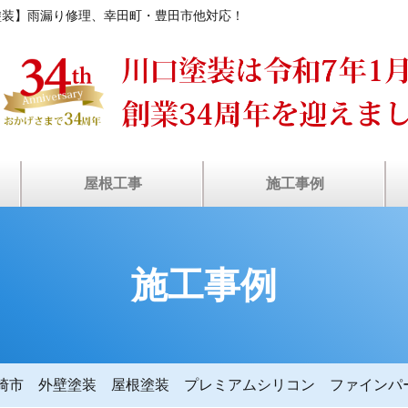
塗装】雨漏り修理、幸田町・豊田市他対応！
屋根工事
施工事例
装
ン
瓦屋根・漆喰補修
塗装工事の流れ
屋根カバー工法
屋根葺き替え
棟板⾦工事
⾬どい交換
雨漏り診断
屋根塗装
天窓修理
お客様の声
施工事例
施工事例
崎市 外壁塗装 屋根塗装 プレミアムシリコン ファインパー