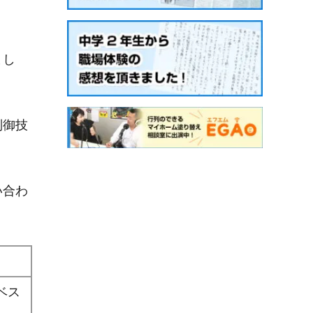
まし
制御技
い合わ
ベス