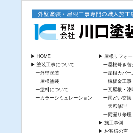
HOME
屋根リフォー
塗装工事について
屋根葺き替
外壁塗装
屋根カバー
屋根塗装
棟板⾦工事
塗料について
瓦屋根・漆
カラーシミュレーション
⾬どい交換
天窓修理
雨漏り修理
施工事例
お客様の声