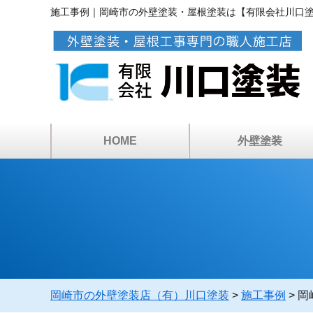
施工事例｜岡崎市の外壁塗装・屋根塗装は【有限会社川口
HOME
外壁塗装
アパートマンション塗
カラーシミュレーショ
ベランダ・屋上防水
倉庫・工場の塗装
塗装工事の流れ
塗料について
雨漏り診断
外壁塗装
岡崎市の外壁塗装店（有）川口塗装
>
施工事例
>
岡