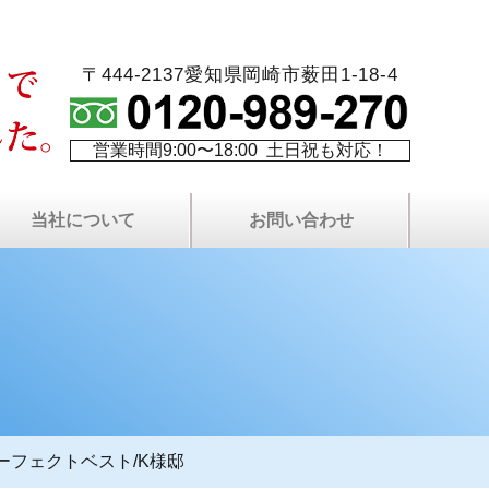
〒444-2137愛知県岡崎市薮田1-18-4
営業時間9:00〜18:00 土日祝も対応！
当社について
お問い合わせ
火災保険を使⽤した修繕
最長10年！W保証制度
代表者プロフィール
塗り替え相談室
当社について
費用について
塗装屋ブログ
塗装職人募集
社長ブログ
会社案内
現場日記
無料⾒積もりについて
プライバシーポリシー
屋根・外壁無料点検
LINEで無料相談
お問い合わせ
よくある質問
サイトマップ
資料請求
フェクトベスト/K様邸