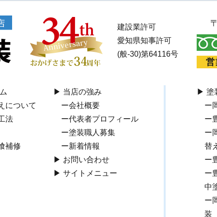
建設業許可
愛知県知事許可
(般-30)第64116号
営
ム
当店の強み
塗
えについて
会社概要
工法
代表者プロフィール
塗装職人募集
喰補修
新着情報
替え
お問い合わせ
サイトメニュー
中
装