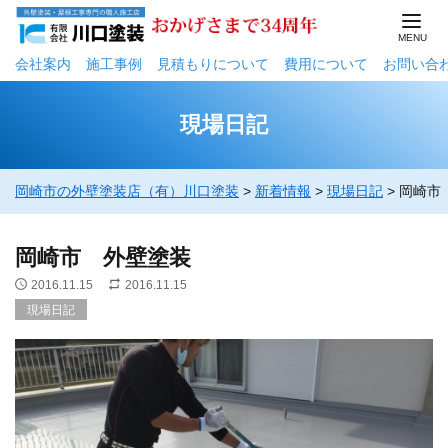
会社案内
施工事例
⾒積もりについて
費用について
お問い合
現場日記
岡崎市の外壁塗装店（有）川口塗装
>
新着情報
>
現場日記
>
岡崎市
岡崎市 外壁塗装
2016.11.15
2016.11.15
現場日記