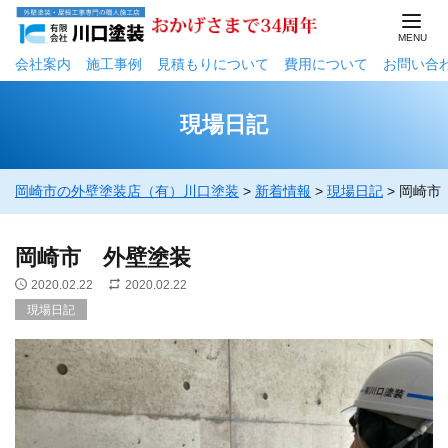
会社案内
施工事例
⾒積もりについて
費用について
お問い合
現場日記
岡崎市の外壁塗装店（有）川口塗装
>
新着情報
>
現場日記
>
岡崎市
岡崎市 外壁塗装
2020.02.22
2020.02.22
現場日記