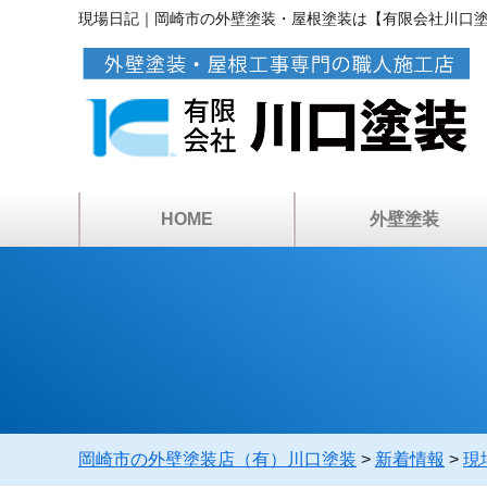
現場日記｜岡崎市の外壁塗装・屋根塗装は【有限会社川口
HOME
外壁塗装
アパートマンション塗
カラーシミュレーショ
ベランダ・屋上防水
倉庫・工場の塗装
塗装工事の流れ
塗料について
雨漏り診断
外壁塗装
岡崎市の外壁塗装店（有）川口塗装
>
新着情報
>
現