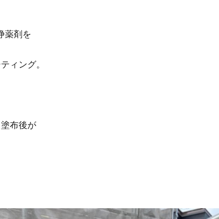
浄薬剤を
ーティング。
ト塗布後が