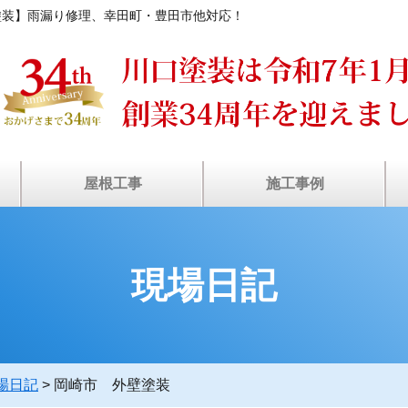
塗装】雨漏り修理、幸田町・豊田市他対応！
屋根工事
施工事例
装
ン
瓦屋根・漆喰補修
塗装工事の流れ
屋根カバー工法
屋根葺き替え
棟板⾦工事
⾬どい交換
雨漏り診断
屋根塗装
天窓修理
お客様の声
施工事例
現場日記
場日記
>
岡崎市 外壁塗装