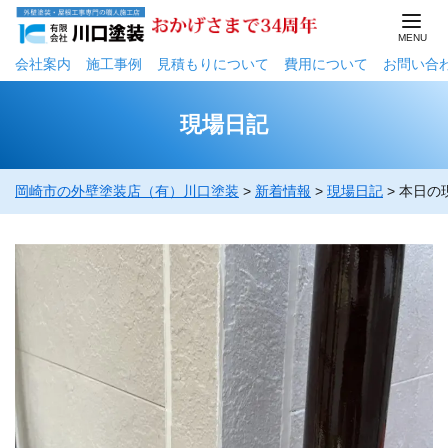
会社案内
施工事例
⾒積もりについて
費用について
お問い合
現場日記
岡崎市の外壁塗装店（有）川口塗装
>
新着情報
>
現場日記
>
本日の