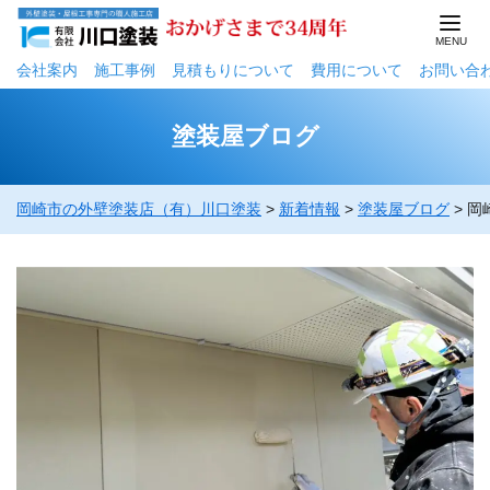
会社案内
施工事例
⾒積もりについて
費用について
お問い合
塗装屋ブログ
岡崎市の外壁塗装店（有）川口塗装
>
新着情報
>
塗装屋ブログ
>
岡