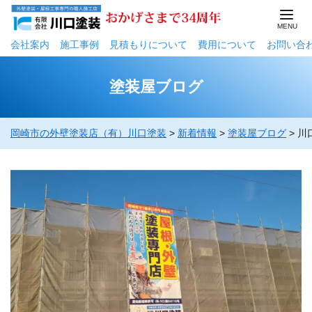
会社案内
施工事例
⾒積もりについて
費用について
お問い合
塗装屋ブログ
岡崎市の外壁塗装店（有）川口塗装
>
新着情報
>
塗装屋ブログ
>
川