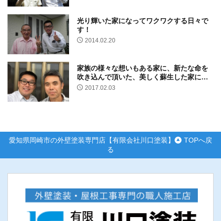
光り輝いた家になってワクワクする日々で
す！
2014.02.20
家族の様々な想いもある家に、新たな命を
吹き込んで頂いた、美しく蘇生した家に、
安心して住める、本当に幸せなことです。
2017.02.03
愛知県岡崎市の外壁塗装専門店【有限会社川口塗装】
TOPへ戻
る