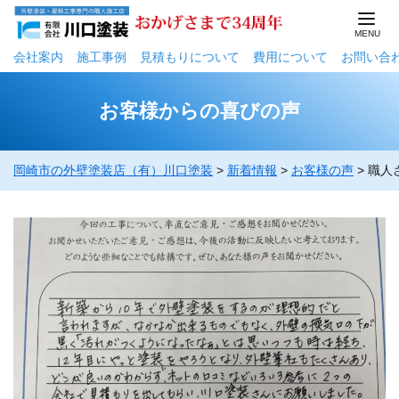
会社案内
施工事例
⾒積もりについて
費用について
お問い合
お客様からの喜びの声
岡崎市の外壁塗装店（有）川口塗装
>
新着情報
>
お客様の声
>
職人