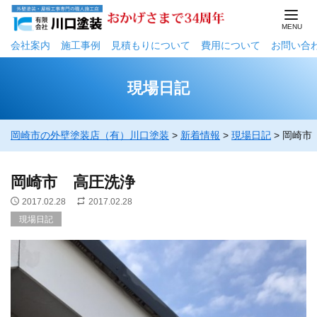
会社案内
施工事例
⾒積もりについて
費用について
お問い合
現場日記
岡崎市の外壁塗装店（有）川口塗装
>
新着情報
>
現場日記
>
岡崎市
岡崎市 高圧洗浄
2017.02.28
2017.02.28
現場日記