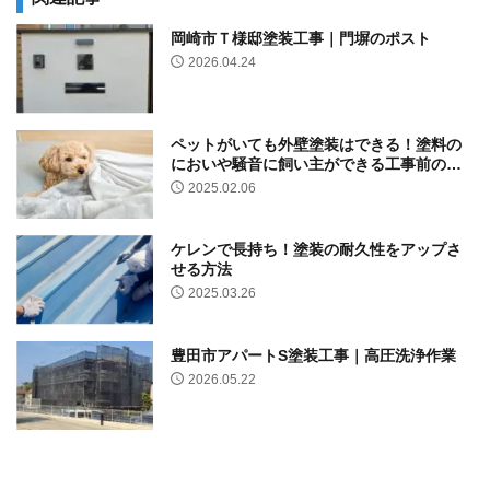
岡崎市Ｔ様邸塗装工事｜門塀のポスト
2026.04.24
ペットがいても外壁塗装はできる！塗料の
においや騒音に飼い主ができる工事前の３
つ・工事中の４つの対策
2025.02.06
ケレンで長持ち！塗装の耐久性をアップさ
せる方法
2025.03.26
豊田市アパートS塗装工事｜高圧洗浄作業
2026.05.22