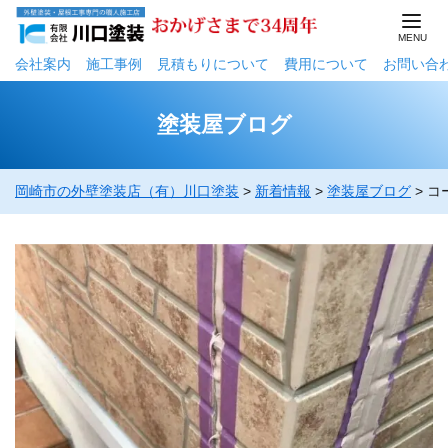
会社案内
施工事例
⾒積もりについて
費用について
お問い合
塗装屋ブログ
岡崎市の外壁塗装店（有）川口塗装
>
新着情報
>
塗装屋ブログ
>
コ