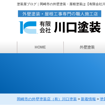
塗装屋ブログ｜岡崎市の外壁塗装・屋根塗装は【有限会社
HOME
外壁塗装
アパートマンション塗
カラーシミュレーショ
ベランダ・屋上防水
倉庫・工場の塗装
塗装工事の流れ
塗料について
雨漏り診断
外壁塗装
岡崎市の外壁塗装店（有）川口塗装
>
新着情報
>
塗