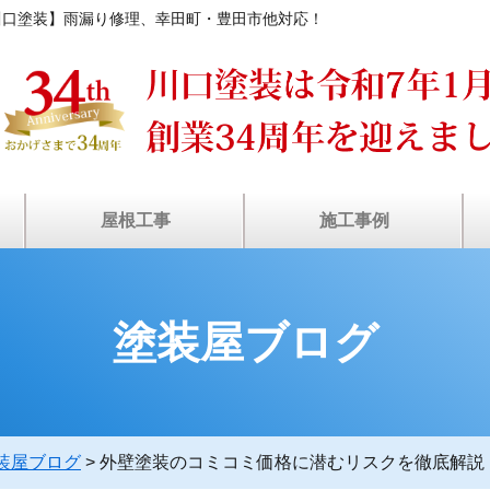
川口塗装】雨漏り修理、幸田町・豊田市他対応！
屋根工事
施工事例
装
ン
瓦屋根・漆喰補修
塗装工事の流れ
屋根カバー工法
屋根葺き替え
棟板⾦工事
⾬どい交換
雨漏り診断
屋根塗装
天窓修理
お客様の声
施工事例
塗装屋ブログ
装屋ブログ
>
外壁塗装のコミコミ価格に潜むリスクを徹底解説