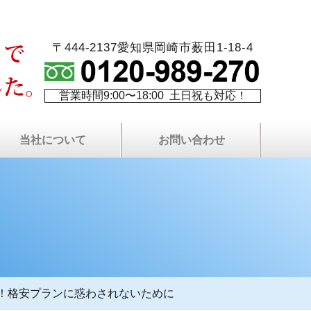
〒444-2137愛知県岡崎市薮田1-18-4
営業時間9:00〜18:00 土日祝も対応！
当社について
お問い合わせ
火災保険を使⽤した修繕
最長10年！W保証制度
代表者プロフィール
塗り替え相談室
当社について
費用について
塗装屋ブログ
塗装職人募集
社長ブログ
会社案内
現場日記
無料⾒積もりについて
プライバシーポリシー
屋根・外壁無料点検
LINEで無料相談
お問い合わせ
よくある質問
サイトマップ
資料請求
！格安プランに惑わされないために