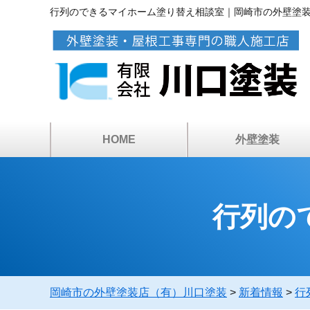
行列のできるマイホーム塗り替え相談室｜岡崎市の外壁塗
HOME
外壁塗装
アパートマンション塗
カラーシミュレーショ
ベランダ・屋上防水
倉庫・工場の塗装
塗装工事の流れ
塗料について
雨漏り診断
外壁塗装
行列の
岡崎市の外壁塗装店（有）川口塗装
>
新着情報
>
行