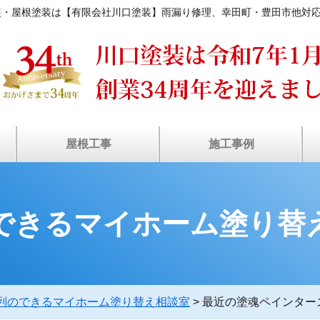
装・屋根塗装は【有限会社川口塗装】雨漏り修理、幸田町・豊田市他対
屋根工事
施工事例
装
ン
瓦屋根・漆喰補修
塗装工事の流れ
屋根カバー工法
屋根葺き替え
棟板⾦工事
⾬どい交換
雨漏り診断
屋根塗装
天窓修理
お客様の声
施工事例
できるマイホーム塗り替
列のできるマイホーム塗り替え相談室
>
最近の塗魂ペインター