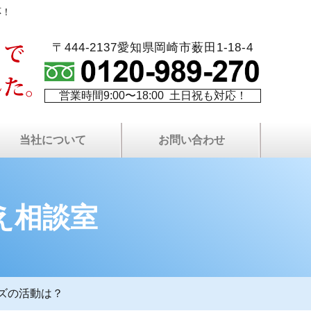
応！
〒444-2137愛知県岡崎市薮田1-18-4
営業時間9:00〜18:00 土日祝も対応！
当社について
お問い合わせ
火災保険を使⽤した修繕
最長10年！W保証制度
代表者プロフィール
塗り替え相談室
当社について
費用について
塗装屋ブログ
塗装職人募集
社長ブログ
会社案内
現場日記
無料⾒積もりについて
プライバシーポリシー
屋根・外壁無料点検
LINEで無料相談
お問い合わせ
よくある質問
サイトマップ
資料請求
え相談室
ズの活動は？