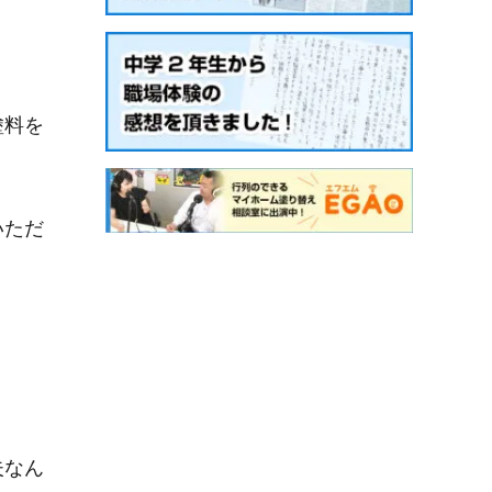
塗料を
いただ
夫なん