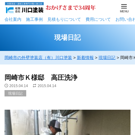
会社案内
施工事例
⾒積もりについて
費用について
お問い合
現場日記
岡崎市の外壁塗装店（有）川口塗装
>
新着情報
>
現場日記
>
岡崎市
岡崎市Ｋ様邸 高圧洗浄
2015.04.14
2015.04.14
現場日記