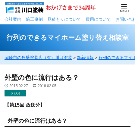
会社案内
施工事例
⾒積もりについて
費用について
お問い合
行列のできるマイホーム塗り替え相談室
岡崎市の外壁塗装店（有）川口塗装
>
新着情報
>
行列のできるマイ
外壁の色に流行はある？
2015.02.27
2018.02.05
ラジオ
【第15回 放送分】
外壁の色に流行はある？