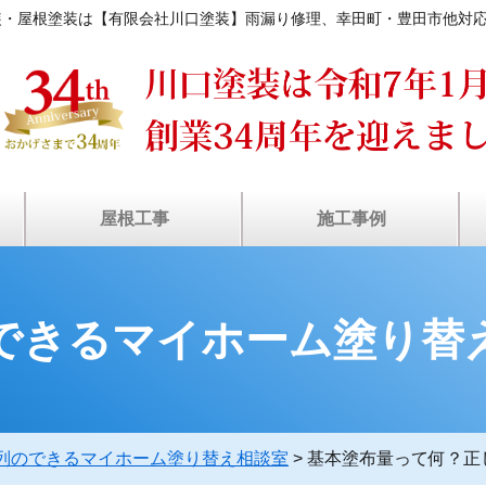
装・屋根塗装は【有限会社川口塗装】雨漏り修理、幸田町・豊田市他対
屋根工事
施工事例
装
ン
瓦屋根・漆喰補修
塗装工事の流れ
屋根カバー工法
屋根葺き替え
棟板⾦工事
⾬どい交換
雨漏り診断
屋根塗装
天窓修理
お客様の声
施工事例
できるマイホーム塗り替
列のできるマイホーム塗り替え相談室
>
基本塗布量って何？正