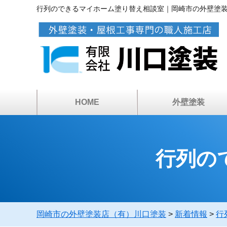
行列のできるマイホーム塗り替え相談室｜岡崎市の外壁塗
HOME
外壁塗装
アパートマンション塗
カラーシミュレーショ
ベランダ・屋上防水
倉庫・工場の塗装
塗装工事の流れ
塗料について
雨漏り診断
外壁塗装
行列の
岡崎市の外壁塗装店（有）川口塗装
>
新着情報
>
行