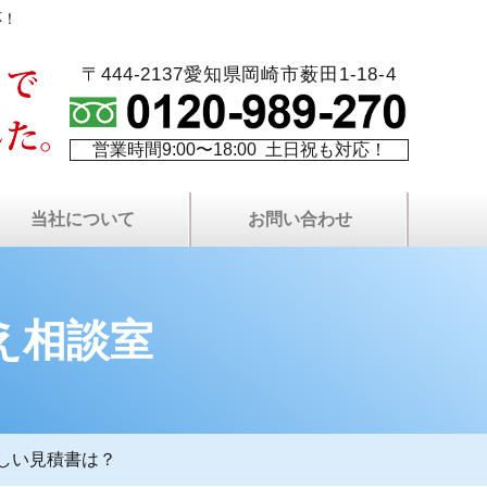
応！
〒444-2137愛知県岡崎市薮田1-18-4
営業時間9:00〜18:00 土日祝も対応！
当社について
お問い合わせ
火災保険を使⽤した修繕
最長10年！W保証制度
代表者プロフィール
塗り替え相談室
当社について
費用について
塗装屋ブログ
塗装職人募集
社長ブログ
会社案内
現場日記
無料⾒積もりについて
プライバシーポリシー
屋根・外壁無料点検
LINEで無料相談
お問い合わせ
よくある質問
サイトマップ
資料請求
え相談室
しい見積書は？