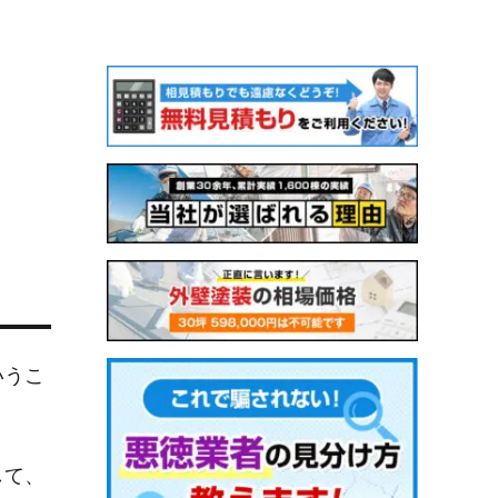
いうこ
して、