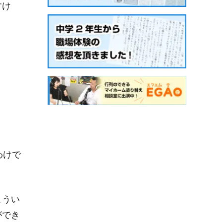
すけ
わけで
こうい
ができ