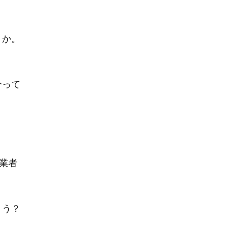
うか。
分って
業者
ょう？