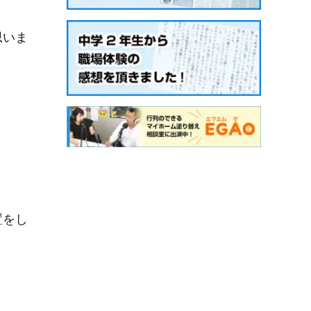
思いま
置をし