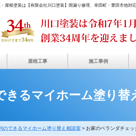
装・屋根塗装は【有限会社川口塗装】雨漏り修理、幸田町・豊田市他対
屋根工事
施工事例
装
ン
瓦屋根・漆喰補修
塗装工事の流れ
屋根カバー工法
屋根葺き替え
棟板⾦工事
⾬どい交換
雨漏り診断
屋根塗装
天窓修理
お客様の声
施工事例
できるマイホーム塗り替
列のできるマイホーム塗り替え相談室
>
お家のベランダチェッ