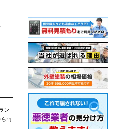
ょ
ラン
から雨