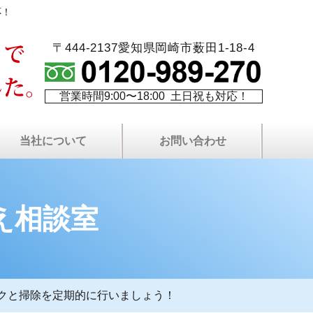
応！
〒444-2137愛知県岡崎市薮田1-18-4
営業時間9:00〜18:00 土日祝も対応！
当社について
お問い合わせ
火災保険を使⽤した修繕
最長10年！W保証制度
代表者プロフィール
塗り替え相談室
当社について
費用について
塗装屋ブログ
塗装職人募集
社長ブログ
会社案内
現場日記
無料⾒積もりについて
プライバシーポリシー
屋根・外壁無料点検
LINEで無料相談
お問い合わせ
よくある質問
サイトマップ
資料請求
え相談室
クと掃除を定期的に行いましょう！