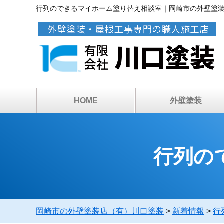
行列のできるマイホーム塗り替え相談室｜岡崎市の外壁塗
HOME
外壁塗装
アパートマンション塗
カラーシミュレーショ
ベランダ・屋上防水
倉庫・工場の塗装
塗装工事の流れ
塗料について
雨漏り診断
外壁塗装
行列の
岡崎市の外壁塗装店（有）川口塗装
>
新着情報
>
行