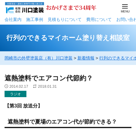
会社案内
施工事例
⾒積もりについて
費用について
お問い合
行列のできるマイホーム塗り替え相談室
岡崎市の外壁塗装店（有）川口塗装
>
新着情報
>
行列のできるマイ
遮熱塗料でエアコン代節約？
2014.02.17
2018.01.31
ラジオ
【第3回 放送分】
遮熱塗料で夏場のエアコン代が節約できる？